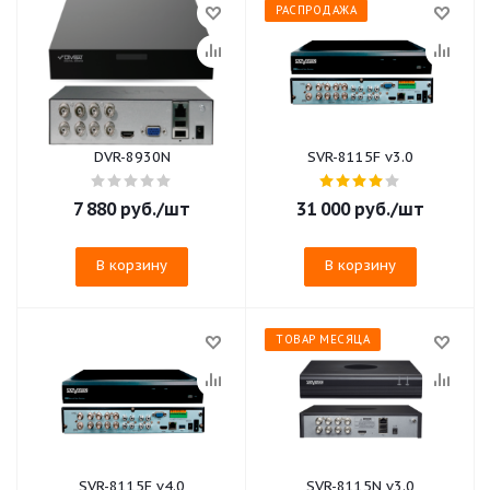
РАСПРОДАЖА
DVR-8930N
SVR-8115F v3.0
7 880
руб.
/шт
31 000
руб.
/шт
В корзину
В корзину
ТОВАР МЕСЯЦА
SVR-8115F v4.0
SVR-8115N v3.0