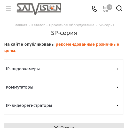
0
Главная
-
Каталог
-
Проектное оборудование
-
SP-серия
SP-серия
На сайте опубликованы
рекомендованные розничные
цены.
IP-видеокамеры
Коммутаторы
IP-видеорегистраторы
Фильтр